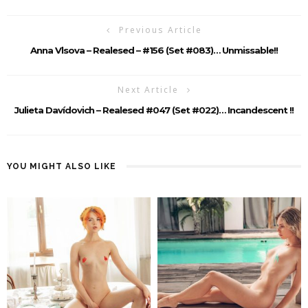
Previous Article
Anna Vlsova – Realesed – #156 (Set #083)… Unmissable!!
Next Article
Julieta Davídovich – Realesed #047 (Set #022)… Incandescent !!
YOU MIGHT ALSO LIKE